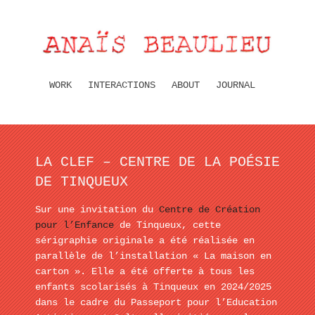
WORK
INTERACTIONS
ABOUT
JOURNAL
LA CLEF – CENTRE DE LA POÉSIE
DE TINQUEUX
Sur une invitation du
Centre de Création
pour l’Enfance
de Tinqueux, cette
sérigraphie originale a été réalisée en
parallèle de l’installation « La maison en
carton ». Elle a été offerte à tous les
enfants scolarisés à Tinqueux en 2024/2025
dans le cadre du Passeport pour l’Education